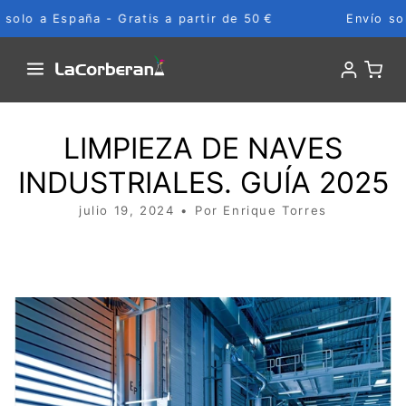
Ir
lo a España - Gratis a partir de 50 €
Envío solo a
al
contenido
LIMPIEZA DE NAVES
INDUSTRIALES. GUÍA 2025
julio 19, 2024
Por Enrique Torres