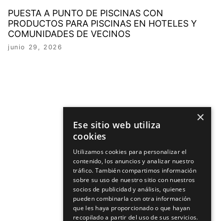
PUESTA A PUNTO DE PISCINAS CON
PRODUCTOS PARA PISCINAS EN HOTELES Y
COMUNIDADES DE VECINOS
junio 29, 2026
×
Ese sitio web utiliza
cookies
Utilizamos cookies para personalizar el
contenido, los anuncios y analizar nuestro
tráfico. También compartimos información
sobre su uso de nuestro sitio con nuestros
socios de publicidad y análisis, quienes
pueden combinarla con otra información
que les haya proporcionado o que hayan
recopilado a partir del uso de sus servicios.